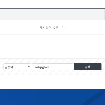
게시물이 없습니다.
검
검
색
색
대
어
상