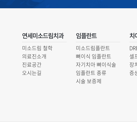
연세미소드림치과
임플란트
치
미소드림 철학
미소드림플란트
DR
의료진소개
뼈이식 임플란트
셀
진료공간
자기치아 뼈이식술
장
오시는길
임플란트 종류
증
시술 보증제