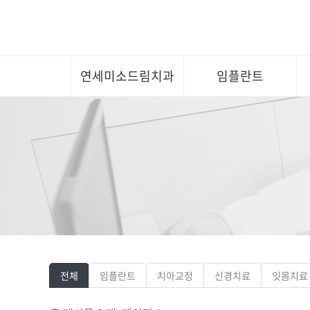
연세미소드림치과
임플란트
전체
임플란트
치아교정
신경치료
잇몸치료