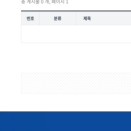
총 게시물 0 개, 페이지 1
번호
분류
제목
게
시
물
검
색