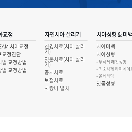
아교정
자연치아 살리기
치아성형 & 미
EAM 치아교정
신경치료(치아 살리
치아미백
기)
프교정진단
치아성형
잇몸치료(치아 살리
치별 교정방법
- 무삭제 레진성형
기)
- 최소삭제 라미네이
상별 교정방법
충치치료
- 올세라믹
보철치료
잇몸성형
사랑니 발치