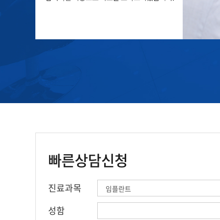
빠른상담신청
진료과목
성함