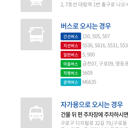
2, 7호선 대림역 1번 출구로 나오
버스로 오시는 경우
150, 505, 507
간선버스
5536, 5616, 5531, 553
지선버스
5, 900
일반버스
금천07, 구로09, 영등
마을버스
5609
직행버스
M6635
광역버스
자가용으로 오시는 경우
건물 뒤 편 주차장에 주차하시면
구로구 디지털로 32길 79,(구로동 1