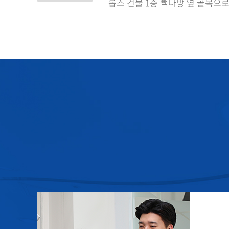
롭스 건물 1층 빽다방 옆 골목으